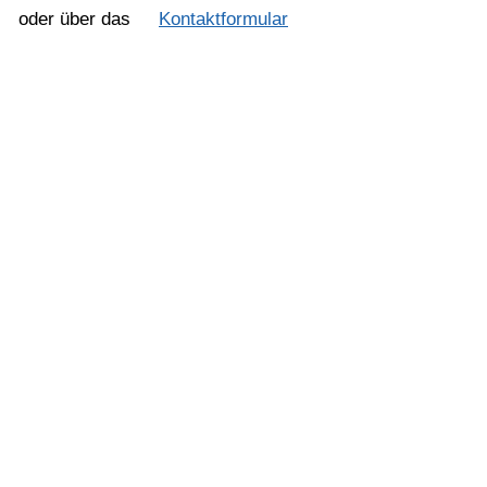
oder über das
Kontaktformular
Navigation
Leistungen
Branchen
Unternehmen
Zertifizierungen
Stellenangebote
Kontakt
Schnellzugriff